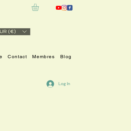
UR (€)
e
Contact
Membres
Blog
Log In