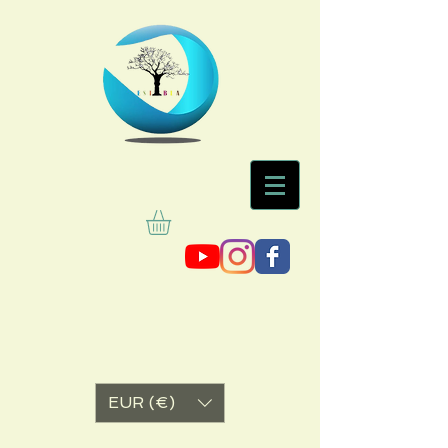
EUR (€)