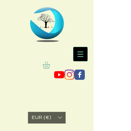
EUR (€)