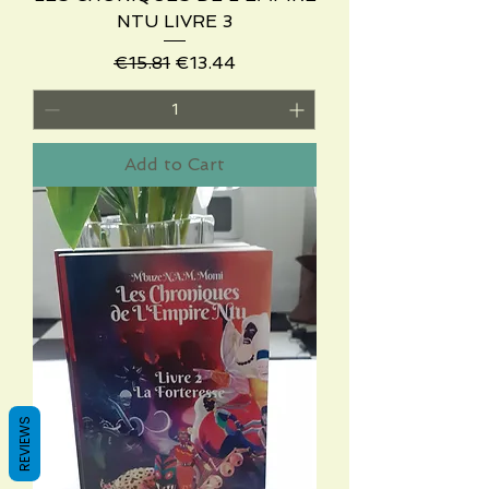
NTU LIVRE 3
Regular Price
Sale Price
€15.81
€13.44
Add to Cart
REVIEWS