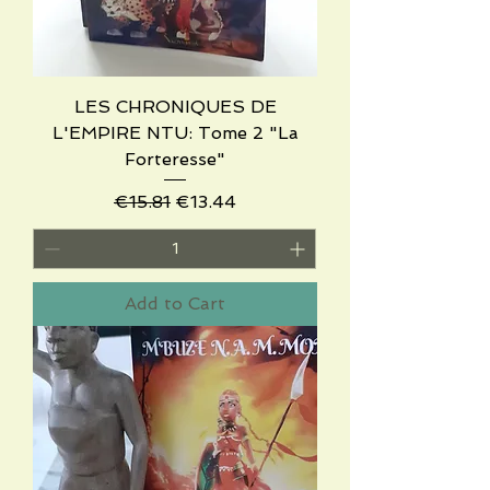
LES CHRONIQUES DE
L'EMPIRE NTU: Tome 2 "La
Forteresse"
Regular Price
Sale Price
€15.81
€13.44
Add to Cart