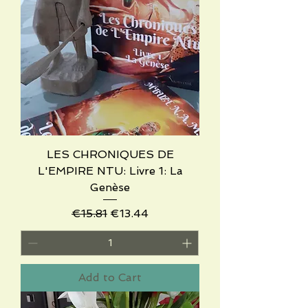
LES CHRONIQUES DE
L'EMPIRE NTU: Livre 1: La
Genèse
Regular Price
Sale Price
€15.81
€13.44
Add to Cart