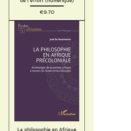
de l'effort (numérique)
Price
€9.70
La philosophie en Afrique