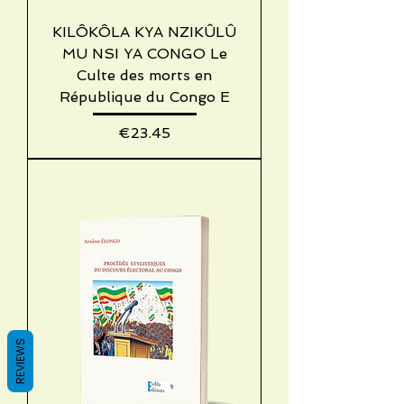
KILÔKÔLA KYA NZIKÛLÛ
MU NSI YA CONGO Le
Culte des morts en
République du Congo E
Price
€23.45
REVIEWS