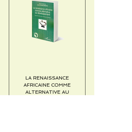
LA RENAISSANCE
AFRICAINE COMME
ALTERNATIVE AU
DEVELOPPEMENT.
Price
€37.45