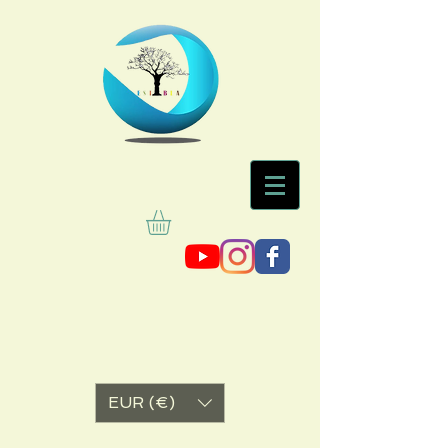
EUR (€)