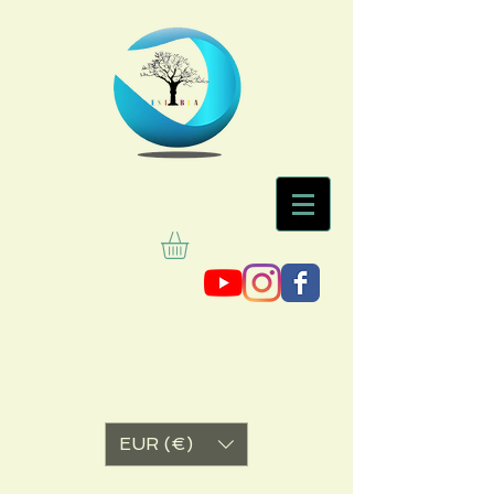
EUR (€)