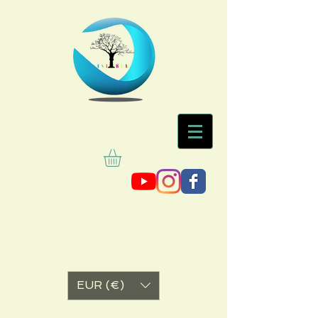
EUR (€)