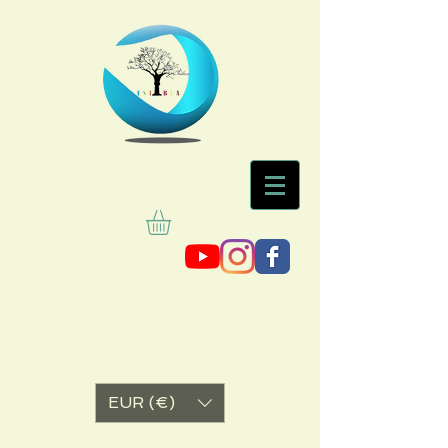
EUR (€)