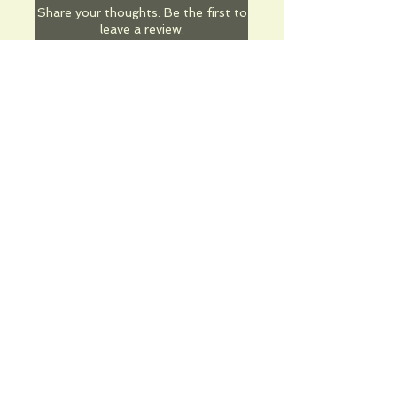
Share your thoughts. Be the first to
leave a review.
Leave a Review
Informations pratiques
Qui sommes-nous
Conditions Générales de Ventes
Frais de port & livraison
Mentions légales
Conditions d'utilisation du site
Gratuit. Retrait sur place.
Paiement en ligne ou lors du retrait
Faites livrer chez vous ou en point relais