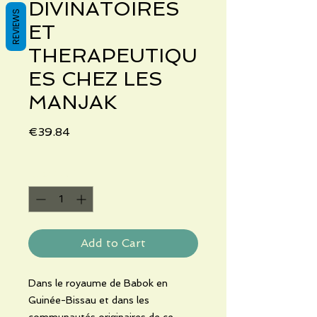
DIVINATOIRES
REVIEWS
ET
THERAPEUTIQU
ES CHEZ LES
MANJAK
Price
€39.84
Quantity
*
Add to Cart
Dans le royaume de Babok en
Guinée-Bissau et dans les
communautés originaires de ce