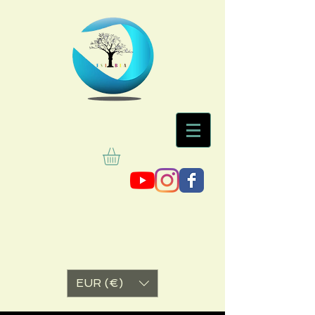
EUR (€)